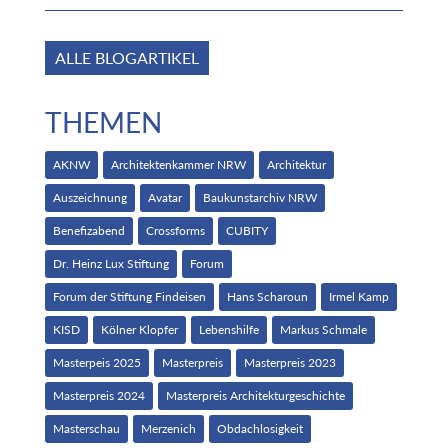
ALLE BLOGARTIKEL
THEMEN
AKNW
Architektenkammer NRW
Architektur
Auszeichnung
Avatar
Baukunstarchiv NRW
Benefizabend
Crossforms
CUBITY
Dr. Heinz Lux Stiftung
Forum
Forum der Stiftung Findeisen
Hans Scharoun
Irmel Kamp
KISD
Kölner Klopfer
Lebenshilfe
Markus Schmale
Masterpeis 2025
Masterpreis
Masterpreis 2023
Masterpreis 2024
Masterpreis Architekturgeschichte
Masterschau
Merzenich
Obdachlosigkeit