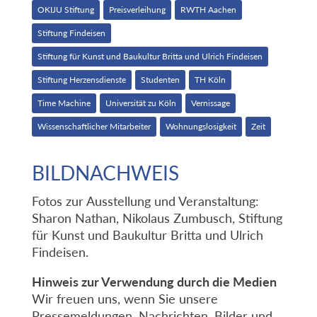
OKIJU Stiftung
Preisverleihung
RWTH Aachen
Stiftung Findeisen
Stiftung für Kunst und Baukultur Britta und Ulrich Findeisen
Stiftung Herzensdienste
Studenten
TH Köln
Time Machine
Universität zu Köln
Vernissage
Wissenschaftlicher Mitarbeiter
Wohnungslosigkeit
Zeit
BILDNACHWEIS
Fotos zur Ausstellung und Veranstaltung:
Sharon Nathan, Nikolaus Zumbusch, Stiftung
für Kunst und Baukultur Britta und Ulrich
Findeisen.
Hinweis zur Verwendung durch die Medien
Wir freuen uns, wenn Sie unsere
Pressemeldungen, Nachrichten, Bilder und