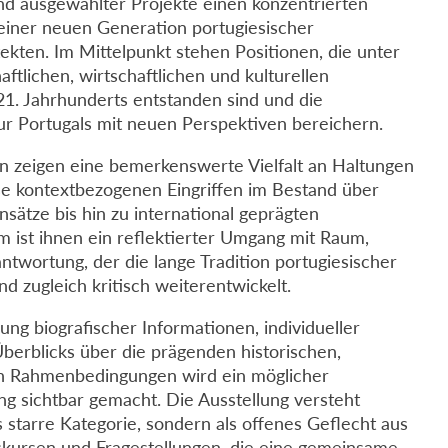
nd ausgewählter Projekte einen konzentrierten
 einer neuen Generation portugiesischer
ekten. Im Mittelpunkt stehen Positionen, die unter
ftlichen, wirtschaftlichen und kulturellen
1. Jahrhunderts entstanden sind und die
ur Portugals mit neuen Perspektiven bereichern.
en zeigen eine bemerkenswerte Vielfalt an Haltungen
ise kontextbezogenen Eingriffen im Bestand über
sätze bis hin zu international geprägten
 ist ihnen ein reflektierter Umgang mit Raum,
antwortung, der die lange Tradition portugiesischer
nd zugleich kritisch weiterentwickelt.
g biografischer Informationen, individueller
berblicks über die prägenden historischen,
len Rahmenbedingungen wird ein möglicher
 sichtbar gemacht. Die Ausstellung versteht
s starre Kategorie, sondern als offenes Geflecht aus
iskursen und Fragestellungen, die eine gemeinsame