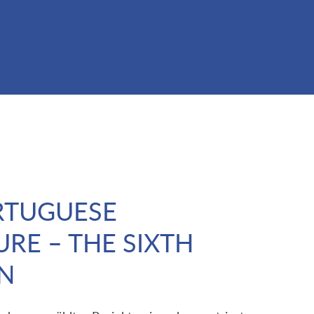
RTUGUESE
RE – THE SIXTH
N