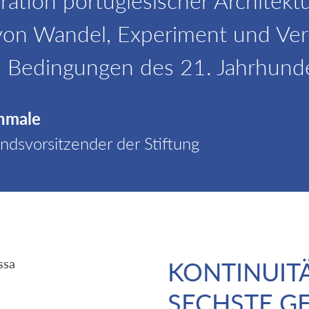
ation portugiesischer Architektu
von Wandel, Experiment und Ve
 Bedingungen des 21. Jahrhunde
chmale
ndsvorsitzender der Stiftung
KONTINUIT
SECHSTE G