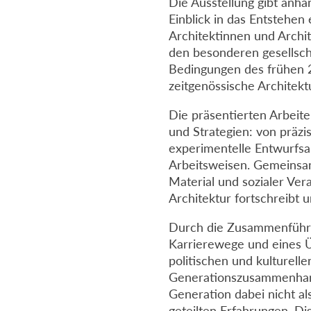
Die Ausstellung gibt anha
Einblick in das Entstehen
Architektinnen und Archit
den besonderen gesellscha
Bedingungen des frühen 2
zeitgenössische Architekt
Die präsentierten Arbeit
und Strategien: von präz
experimentelle Entwurfsan
Arbeitsweisen. Gemeinsam
Material und sozialer Ver
Architektur fortschreibt u
Durch die Zusammenführun
Karrierewege und eines Ü
politischen und kulturel
Generationszusammenhang
Generation dabei nicht al
geteilten Erfahrungen, D