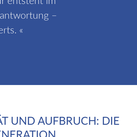
r entsteht im
rantwortung –
rts. «
ÄT UND AUFBRUCH: DIE
ENERATION