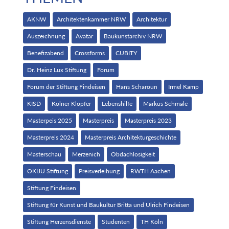
AKNW
Architektenkammer NRW
Architektur
Auszeichnung
Avatar
Baukunstarchiv NRW
Benefizabend
Crossforms
CUBITY
Dr. Heinz Lux Stiftung
Forum
Forum der Stiftung Findeisen
Hans Scharoun
Irmel Kamp
KISD
Kölner Klopfer
Lebenshilfe
Markus Schmale
Masterpeis 2025
Masterpreis
Masterpreis 2023
Masterpreis 2024
Masterpreis Architekturgeschichte
Masterschau
Merzenich
Obdachlosigkeit
OKIJU Stiftung
Preisverleihung
RWTH Aachen
Stiftung Findeisen
Stiftung für Kunst und Baukultur Britta und Ulrich Findeisen
Stiftung Herzensdienste
Studenten
TH Köln