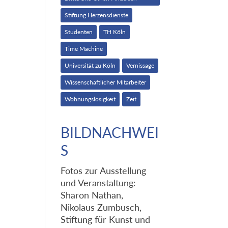
Stiftung Herzensdienste
Studenten
TH Köln
Time Machine
Universität zu Köln
Vernissage
Wissenschaftlicher Mitarbeiter
Wohnungslosigkeit
Zeit
BILDNACHWEI
S
Fotos zur Ausstellung
und Veranstaltung:
Sharon Nathan,
Nikolaus Zumbusch,
Stiftung für Kunst und