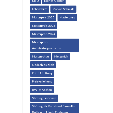
KISD
Kölner Klopfer
Lebenshilfe
Markus Schmale
Masterpeis 2025
Masterpreis
Masterpreis 2023
Masterpreis 2024
Masterpreis
Architekturgeschichte
Masterschau
Merzenich
Obdachlosigkeit
OKIJU Stiftung
Preisverleihung
RWTH Aachen
Stiftung Findeisen
Stiftung für Kunst und Baukultur
Britta und Ulrich Findeisen