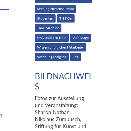
Stiftung Herzensdienste
Studenten
TH Köln
Time Machine
Universität zu Köln
Vernissage
Wissenschaftlicher Mitarbeiter
Wohnungslosigkeit
Zeit
BILDNACHWEI
S
Fotos zur Ausstellung
und Veranstaltung:
Sharon Nathan,
n
Nikolaus Zumbusch,
Stiftung für Kunst und