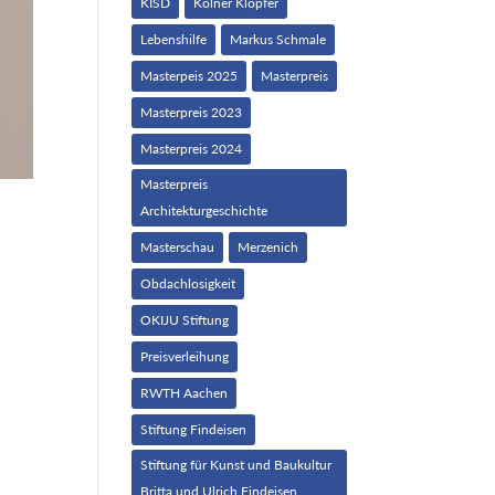
KISD
Kölner Klopfer
Lebenshilfe
Markus Schmale
Masterpeis 2025
Masterpreis
Masterpreis 2023
Masterpreis 2024
Masterpreis
Architekturgeschichte
Masterschau
Merzenich
Obdachlosigkeit
OKIJU Stiftung
Preisverleihung
RWTH Aachen
Stiftung Findeisen
Stiftung für Kunst und Baukultur
Britta und Ulrich Findeisen