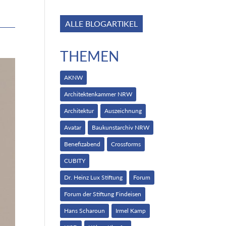
.
ALLE BLOGARTIKEL
THEMEN
AKNW
Architektenkammer NRW
Architektur
Auszeichnung
Avatar
Baukunstarchiv NRW
Benefizabend
Crossforms
CUBITY
Dr. Heinz Lux Stiftung
Forum
Forum der Stiftung Findeisen
Hans Scharoun
Irmel Kamp