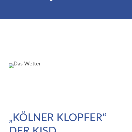
„KÖLNER KLOPFER“
DER KISD