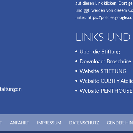
auf diesen Link klicken. Dort 
und ggf. werden von diesem Coo
unter:
https://policies.google.
LINKS UND
Über die Stiftung
N
Download: Broschüre d
Website STIFTUNG
Website CUBITY Ateli
taltungen
Website PENTHOUSE
T
ANFAHRT
IMPRESSUM
DATENSCHUTZ
GENDER-HIN